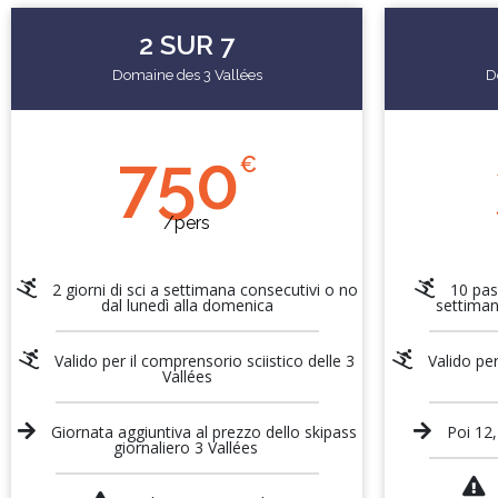
2 SUR 7
Domaine des 3 Vallées
D
750
€
/pers
2 giorni di sci a settimana consecutivi o no
10 pass
dal lunedì alla domenica
settiman
Valido per il comprensorio sciistico delle 3
Valido per
Vallées
Giornata aggiuntiva al prezzo dello skipass
Poi 12,
giornaliero 3 Vallées