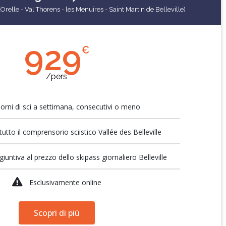
relle - Val Thorens - les Menuires - Saint Martin de Belleville)
929
€
/pers
iorni di sci a settimana, consecutivi o meno
tutto il comprensorio sciistico Vallée des Belleville
iuntiva al prezzo dello skipass giornaliero Belleville
Esclusivamente online
Scopri di più