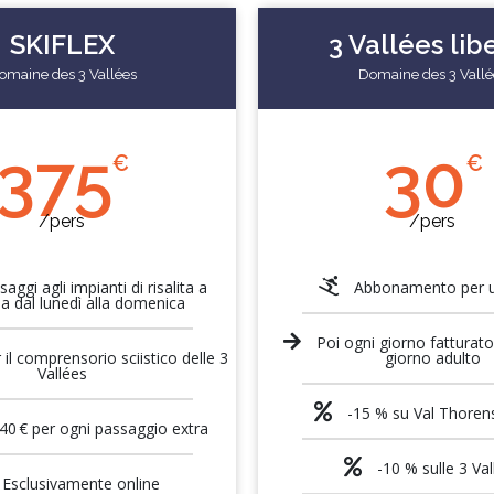
SKIFLEX
3 Vallées lib
omaine des 3 Vallées
Domaine des 3 Vallé
375
30
€
€
/pers
/pers
aggi agli impianti di risalita a
Abbonamento per 
a dal lunedì alla domenica
Poi ogni giorno fatturato 
 il comprensorio sciistico delle 3
giorno adulto
Vallées
-15 % su Val Thorens
40 € per ogni passaggio extra
-10 % sulle 3 Val
Esclusivamente online