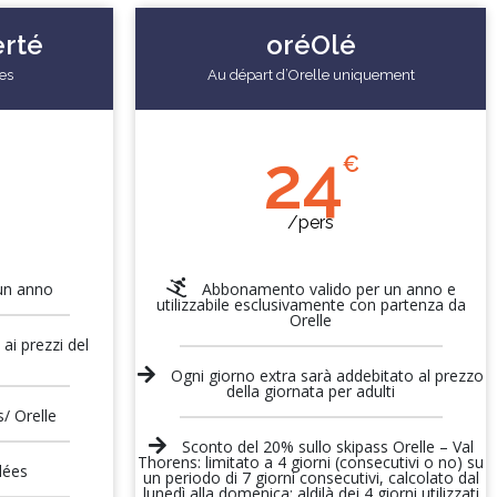
erté
oréOlé
es
Au départ d’Orelle uniquement
24
€
/pers
un anno
Abbonamento valido per un anno e
utilizzabile esclusivamente con partenza da
Orelle
ai prezzi del
Ogni giorno extra sarà addebitato al prezzo
della giornata per adulti
/ Orelle
Sconto del 20% sullo skipass Orelle – Val
Thorens: limitato a 4 giorni (consecutivi o no) su
lées
un periodo di 7 giorni consecutivi, calcolato dal
lunedì alla domenica; aldilà dei 4 giorni utilizzati