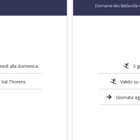
Domaine des Belleville (O
lunedì alla domenica
3 g
 - Val Thorens
Valido su 
Giornata agg