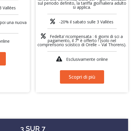
sul periodo definito, la tariffa giornaliera adulto
si applica.
3 Vallées
-20% il sabato sulle 3 Vallées
, poi una nuova
Fedelta’ ricompensata : 6 giorni di sci a
pagamento, il 7° è offerto ! (solo nel
nline
comprensorio sciistico di Orelle – Val Thorens).
Esclusivamente online
Scopri di più
3 SUR 7